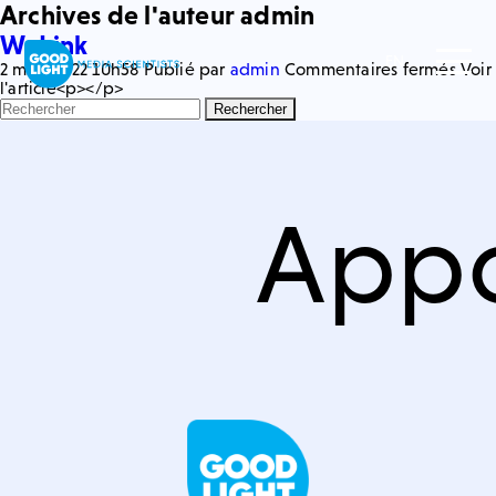
Archives de l'auteur admin
WeLink
EN
sur
2 mars 2022 10h58
Publié par
admin
Commentaires fermés
Voir
WeLi
l'article<p></p>
Rechercher
Appo