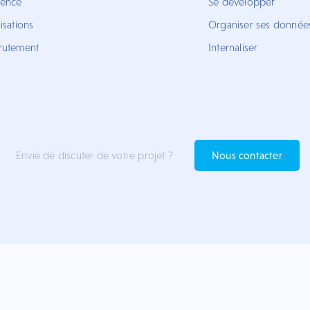
gence
Se développer
isations
Organiser ses donnée
rutement
Internaliser
Envie de discuter de votre projet ?
Nous contacter