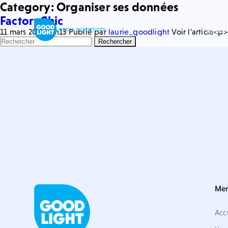
Category: Organiser ses données
FactoryChic
Exper
11 mars 2022 14h13
Publié par
laurie_goodlight
Voir l'article<p
Rechercher
Me
Acc