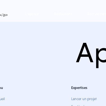
tises
L'agence
Réalisations
Recrutemen
></p>
Ap
nu
Expertises
ueil
Lancer un projet